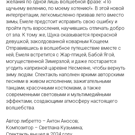
желания по одной лишь волшебной фразе: «По
щучьему велению, по моему хотению!». В этой новой
интерпретации, легкомысленно призвав лето вместо
зимы, Емеле предстоит исправить свою ошибку и
пройти путь взросления, научившись отличать добро
от зла. К тому же, Щука оказывается прекрасной
девушкой, заколдованной коварным Кощеем.
Отправившись в волшебное путешествие вместе с
ней, Емеля встретится с Жар-птицей, Бабой Ягой,
могущественной Зимерзлой, и даже постарается
угодить капризной царевне Несмеяне, чтобы вернуть
зиму людям. Спектакль наполнен яркими авторскими
песнями в живом исполнении, зажигательными
танцами, красочными костюмами, а также
современными световыми и мультимедийными
эффектами, создающими атмосферу настоящего
волшебства.
Автор либретто – Антон Аносов;
Композитор – Светлана Кузьмина;
Спектакль вышел в 2024 году.